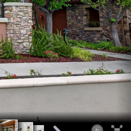
105
106