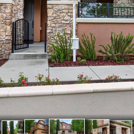
102
101
103
153
104
2