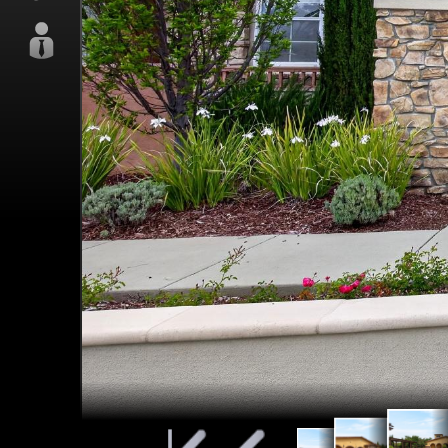
15
151