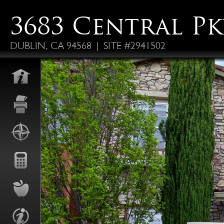
3683 Central P
DUBLIN, CA 94568 | SITE #2941502
FO
ALS
P