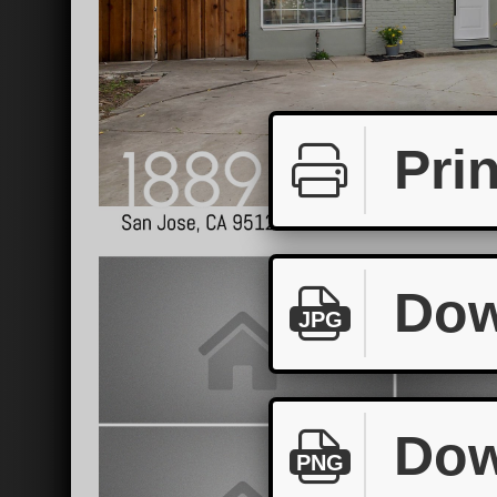
Prin
Dow
JPG
Dow
PNG