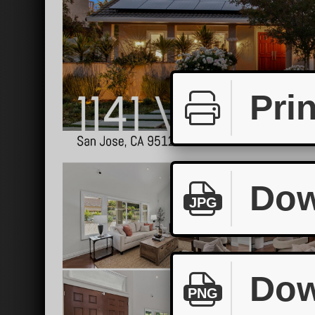
Prin
Dow
JPG
Dow
PNG