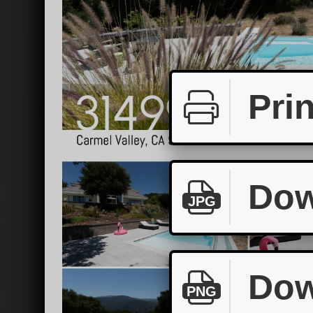
Prin
Dow
JPG
Dow
PNG