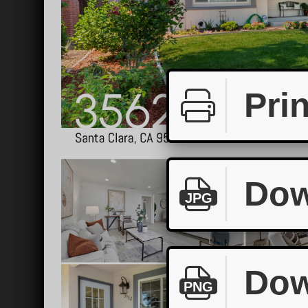
Prin
Dow
JPG
Dow
PNG