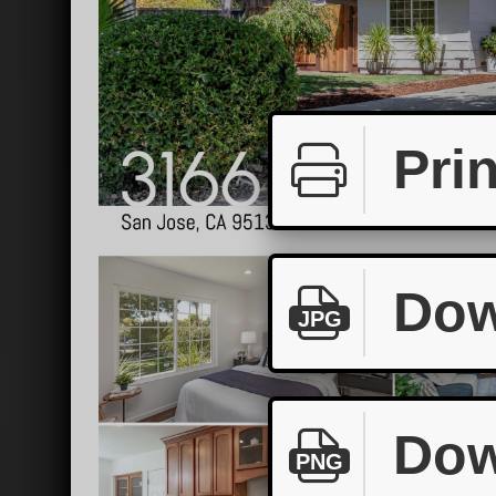
Prin
Dow
JPG
Dow
PNG