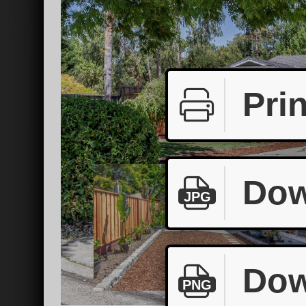
Prin
Dow
JPG
Dow
PNG