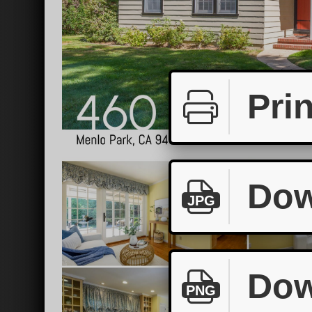
Prin
Dow
JPG
Dow
PNG