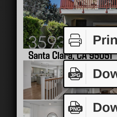
Prin
Dow
JPG
Dow
PNG