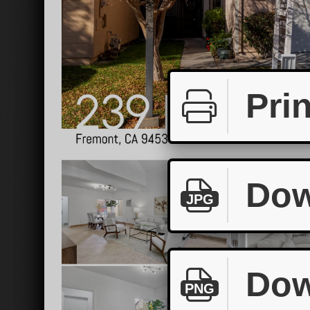
Prin
Dow
JPG
Dow
PNG